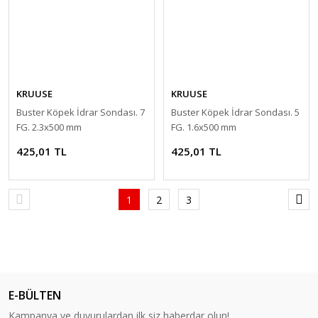
KRUUSE
KRUUSE
Buster Köpek İdrar Sondası. 7
Buster Köpek İdrar Sondası. 5
FG. 2.3x500 mm
FG. 1.6x500 mm
425,01 TL
425,01 TL
1
2
3
E-BÜLTEN
Kampanya ve duyurulardan ilk siz haberdar olun!