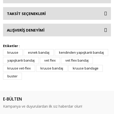
TAKSİT SEÇENEKLERİ
ALIŞVERİŞ DENEYİMİ
Etiketler :
kruuse
esnek bandaj
kendinden yapışkanlı bandaj
yapışkanlı bandaj
vet flex
vet flex bandaj
kruuse vet-flex
kruuse bandaj
kruuse bandage
buster
E-BÜLTEN
Kampanya ve duyurulardan ilk siz haberdar olun!