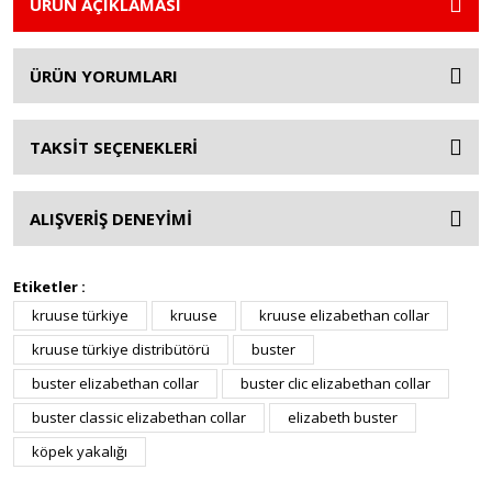
ÜRÜN AÇIKLAMASI
ÜRÜN YORUMLARI
TAKSİT SEÇENEKLERİ
ALIŞVERİŞ DENEYİMİ
Etiketler :
kruuse türkiye
kruuse
kruuse elizabethan collar
kruuse türkiye distribütörü
buster
buster elizabethan collar
buster clic elizabethan collar
buster classic elizabethan collar
elizabeth buster
köpek yakalığı