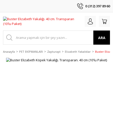
0 (312) 397 89 60
ARA
Anasayfa
PET EKİPMANLARI
Zapturapt
Elizabeth Yakalıklar
Buster Elizab