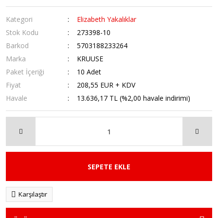
Kategori
Elizabeth Yakalıklar
Stok Kodu
273398-10
Barkod
5703188233264
Marka
KRUUSE
Paket İçeriği
10 Adet
Fiyat
208,55 EUR + KDV
Havale
13.636,17 TL (%2,00 havale indirimi)
SEPETE EKLE
Karşılaştır