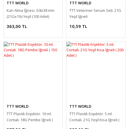
TTT WORLD
TTT WORLD
Kan Alma İğnesi. 0.8x38 mm
TTT Veteriner Serum Seti. 21G
(21Gx1½) Yeşil (100 Adet)
Yeşil İğneli
363,00 TL
10,59 TL
TTT WORLD
TTT WORLD
TTT Plastik Enjektör. 10 ml.
TTT Plastik Enjektör. 5 ml.
Contalı. 18G Pembe İğneli (
Contalı. 21G Yeşil Kısa İğneli (
150 Adet )
200 Adet )