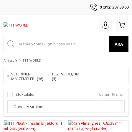
0 (312) 397 89 60
ARA
Anasayfa
TTT WORLD
VETERİNER
TEST VE ÖLÇÜM
MALZEMELERİ
(16)
(3)
Stoktakiler
Toplam 19 ürün