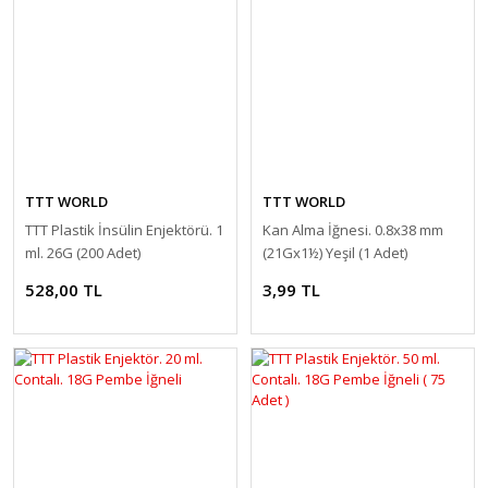
TTT WORLD
TTT WORLD
TTT Plastik İnsülin Enjektörü. 1
Kan Alma İğnesi. 0.8x38 mm
ml. 26G (200 Adet)
(21Gx1½) Yeşil (1 Adet)
528,00 TL
3,99 TL