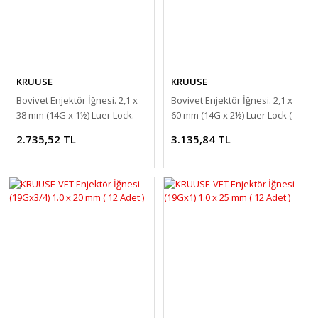
KRUUSE
KRUUSE
Bovivet Enjektör İğnesi. 2,1 x
Bovivet Enjektör İğnesi. 2,1 x
38 mm (14G x 1½) Luer Lock.
60 mm (14G x 2½) Luer Lock (
100'lü Paket
100 Adet )
2.735,52 TL
3.135,84 TL