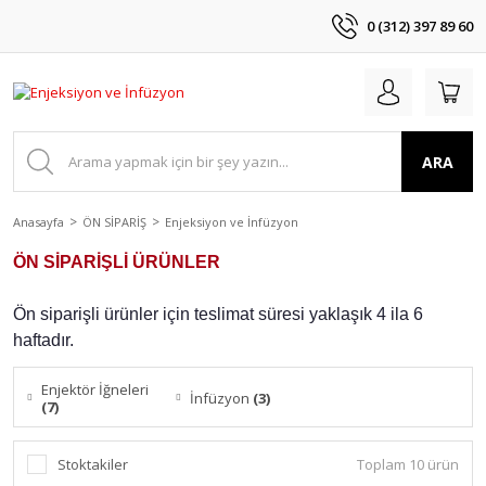
0 (312) 397 89 60
ARA
Anasayfa
ÖN SİPARİŞ
Enjeksiyon ve İnfüzyon
ÖN SİPARİŞLİ ÜRÜNLER
Ön siparişli ürünler için teslimat süresi yaklaşık 4 ila 6
haftadır.
Enjektör İğneleri
İnfüzyon
(3)
(7)
Stoktakiler
Toplam 10 ürün