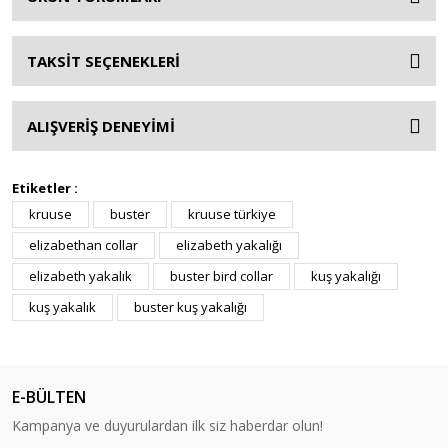
TAKSİT SEÇENEKLERİ
ALIŞVERİŞ DENEYİMİ
Etiketler :
kruuse
buster
kruuse türkiye
elizabethan collar
elizabeth yakalığı
elizabeth yakalık
buster bird collar
kuş yakalığı
kuş yakalık
buster kuş yakalığı
E-BÜLTEN
Kampanya ve duyurulardan ilk siz haberdar olun!