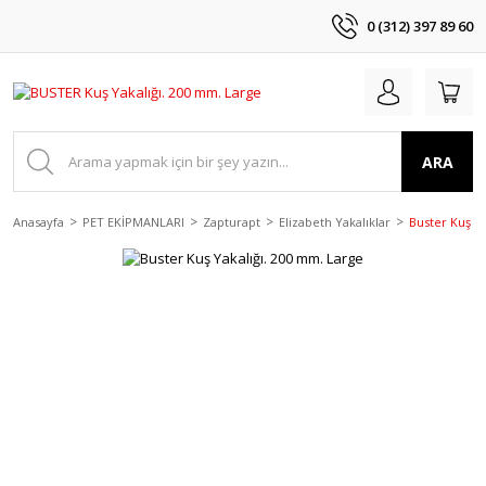
0 (312) 397 89 60
ARA
Anasayfa
PET EKİPMANLARI
Zapturapt
Elizabeth Yakalıklar
Buster Kuş Ya