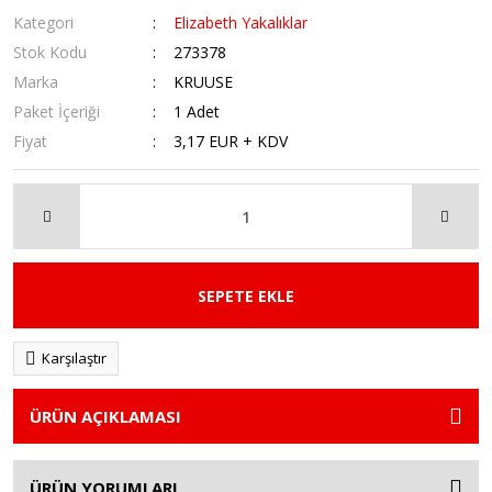
Kategori
Elizabeth Yakalıklar
Stok Kodu
273378
Marka
KRUUSE
Paket İçeriği
1 Adet
Fiyat
3,17 EUR + KDV
SEPETE EKLE
Karşılaştır
ÜRÜN AÇIKLAMASI
ÜRÜN YORUMLARI