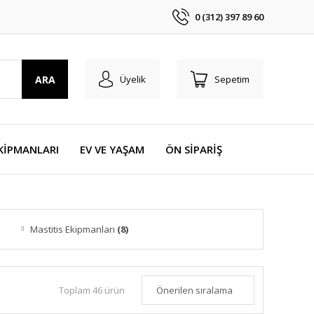
0 (312) 397 89 60
ARA
Üyelik
Sepetim
KİPMANLARI
EV VE YAŞAM
ÖN SİPARİŞ
Mastitis Ekipmanları
(8)
Toplam 46 ürün