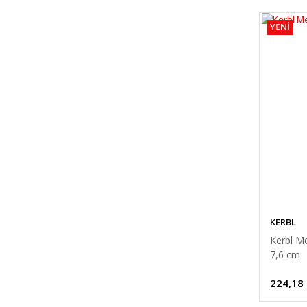
YENİ
KERBL
Kerbl M
7,6 cm
224,18