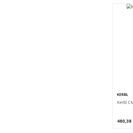
KERBL
Kerbl CM
480,38