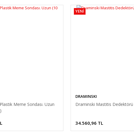
YENİ
DRAMINSKI
Plastik Meme Sondası. Uzun
Draminski Mastitis Dedektö
)
TL
34.560,96 TL