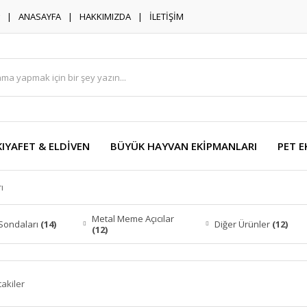
ANASAYFA
HAKKIMIZDA
İLETİŞİM
KIYAFET & ELDİVEN
BÜYÜK HAYVAN EKİPMANLARI
PET E
ı
Metal Meme Açıcılar
Sondaları
(14)
Diğer Ürünler
(12)
(12)
takiler