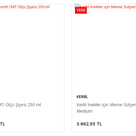
YENİ
KERBL
T Ölçü Şişesi 250 ml
Kerbl İnekler için Meme Sütyen
Medium
 TL
3.662,93 TL