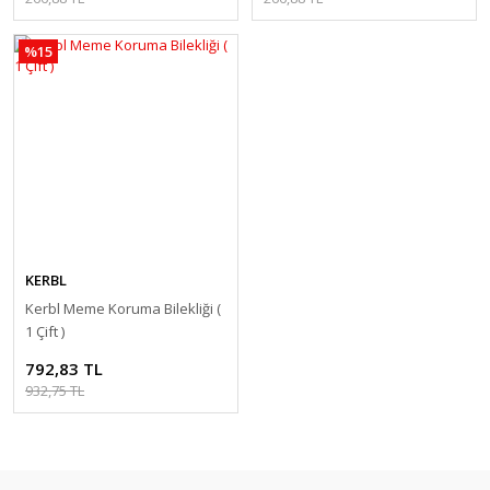
%15
KERBL
Kerbl Meme Koruma Bilekliği (
1 Çift )
792,83 TL
932,75 TL