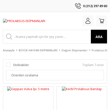
0 (312) 397 89 60
ARA
Anasayfa
BÜYÜK HAYVAN EKİPMANLARI
Doğum Ekipmanları
Prolabsus Eki
Stoktakiler
Toplam 7 ürün