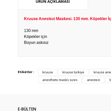
ÜRÜN AÇIKLAMASI
Kruuse Anestezi Maskesi. 130 mm. Köpekler İç
130 mm
Köpekler için
Boyun askısız
Hızlı güvenilir doğru
Etiketler :
kruuse
kruuse türkiye
kruuse ane
P... K... | 26/07/2026
anesthetic masks sizes
anestezi
Deneyimini Paylaş
E-BÜLTEN