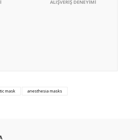
İ
ALIŞVERİŞ DENEYİMİ
tic mask
anesthesia masks
A