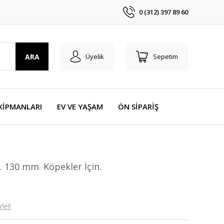
0 (312) 397 89 60
ARA
Üyelik
Sepetim
KİPMANLARI
EV VE YAŞAM
ÖN SİPARİŞ
 130 mm. Köpekler İçin.
le!!