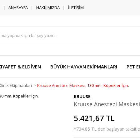
ANASAYFA
HAKKIMIZDA
İLETİŞİM
KIYAFET & ELDİVEN
BÜYÜK HAYVAN EKİPMANLARI
PET E
Klinik Ekipmanları
Kruuse Anestezi Maskesi. 130 mm. Köpekler İçin.
KRUUSE
Kruuse Anestezi Maskesi.
5.421,67 TL
*734,85 TL den başlayan taksitler