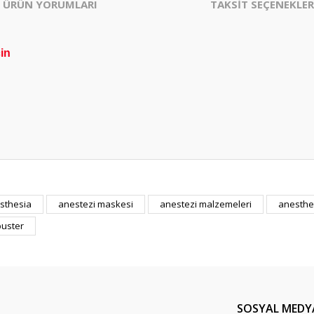
ÜRÜN YORUMLARI
TAKSİT SEÇENEKLER
in
sthesia
anestezi maskesi
anestezi malzemeleri
anesthe
Bu ürüne ilk yorumu siz yapın!
buster
Yorum Yaz
SOSYAL MEDY