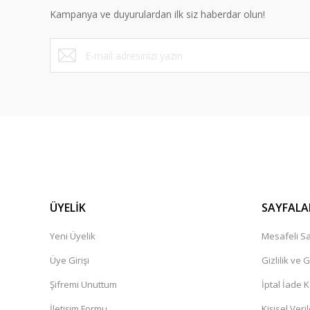
Kampanya ve duyurulardan ilk siz haberdar olun!
ÜYELİK
SAYFALA
Yeni Üyelik
Mesafeli Sa
Üye Girişi
Gizlilik ve 
Şifremi Unuttum
İptal İade K
İletişim Formu
Kişisel Veril