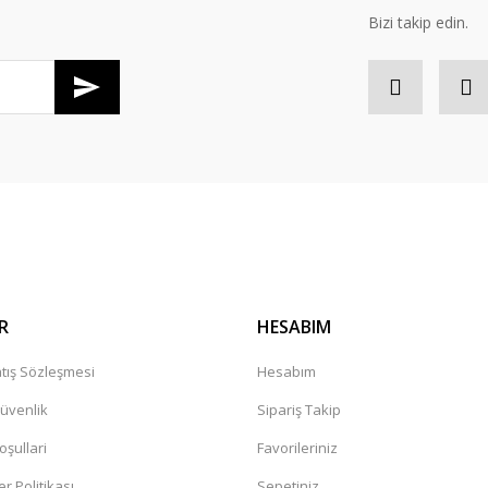
Bizi takip edin.
R
HESABIM
tış Sözleşmesi
Hesabım
Güvenlik
Sipariş Takip
oşullari
Favorileriniz
er Politikası
Sepetiniz