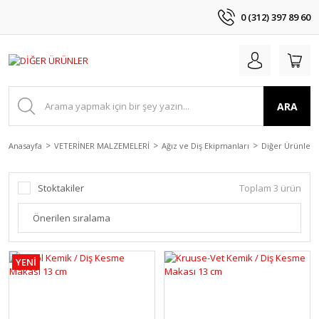
0 (312) 397 89 60
ARA
Anasayfa
VETERİNER MALZEMELERİ
Ağız ve Diş Ekipmanları
Diğer Ürünler
Stoktakiler
Toplam 3 ürün
YENİ