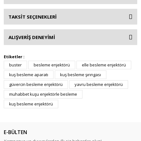
TAKSİT SEÇENEKLERİ
ALIŞVERİŞ DENEYİMİ
Etiketler :
buster
besleme enjektörü
elle besleme enjektörü
kuş besleme aparatı
kuş besleme şırıngası
güvercin besleme enjektörü
yavru besleme enjektörü
muhabbet kuşu enjektörle besleme
kuş besleme enjektörü
E-BÜLTEN