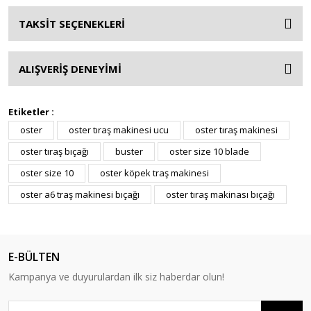
TAKSİT SEÇENEKLERİ
ALIŞVERİŞ DENEYİMİ
Etiketler :
oster
oster tıraş makinesi ucu
oster tıraş makinesi
oster tıraş bıçağı
buster
oster size 10 blade
oster size 10
oster köpek traş makinesi
oster a6 traş makinesi bıçağı
oster tıraş makinası bıçağı
E-BÜLTEN
Kampanya ve duyurulardan ilk siz haberdar olun!