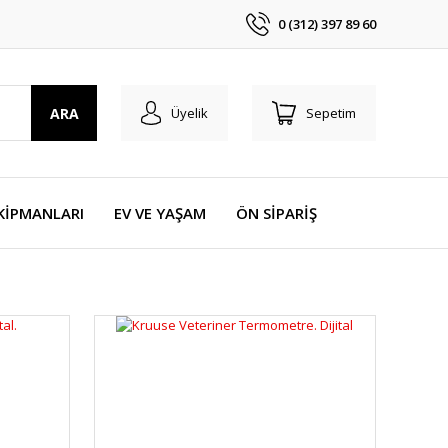
0 (312) 397 89 60
ARA
Üyelik
Sepetim
KİPMANLARI
EV VE YAŞAM
ÖN SİPARİŞ