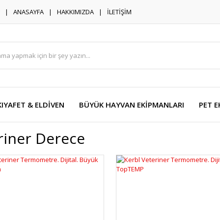
ANASAYFA
HAKKIMIZDA
İLETİŞİM
KIYAFET & ELDİVEN
BÜYÜK HAYVAN EKİPMANLARI
PET E
riner Derece