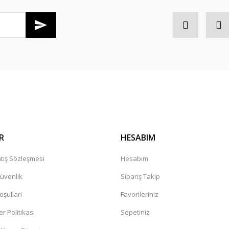
R
HESABIM
tış Sözleşmesi
Hesabım
Güvenlik
Sipariş Takip
oşullari
Favorileriniz
er Politikası
Sepetiniz