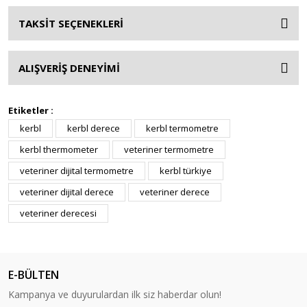
TAKSİT SEÇENEKLERİ
ALIŞVERİŞ DENEYİMİ
Etiketler :
kerbl
kerbl derece
kerbl termometre
kerbl thermometer
veteriner termometre
veteriner dijital termometre
kerbl türkiye
veteriner dijital derece
veteriner derece
veteriner derecesi
E-BÜLTEN
Kampanya ve duyurulardan ilk siz haberdar olun!