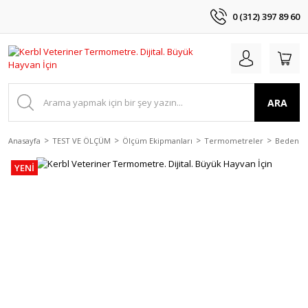
0 (312) 397 89 60
ARA
Anasayfa
TEST VE ÖLÇÜM
Ölçüm Ekipmanları
Termometreler
Beden T
YENİ