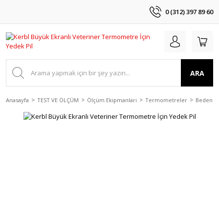
0 (312) 397 89 60
ARA
Anasayfa
TEST VE ÖLÇÜM
Ölçüm Ekipmanları
Termometreler
Beden T