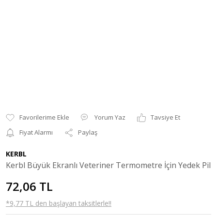
Yorum Yaz
Tavsiye Et
Fiyat Alarmı
Paylaş
KERBL
Kerbl Büyük Ekranlı Veteriner Termometre İçin Yedek Pil
72,06 TL
*9,77 TL den başlayan taksitlerle!!