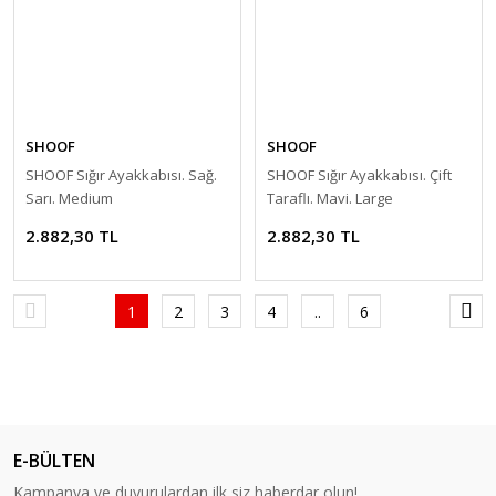
SHOOF
SHOOF
SHOOF Sığır Ayakkabısı. Sağ.
SHOOF Sığır Ayakkabısı. Çift
Sarı. Medium
Taraflı. Mavi. Large
2.882,30 TL
2.882,30 TL
1
2
3
4
..
6
E-BÜLTEN
Kampanya ve duyurulardan ilk siz haberdar olun!