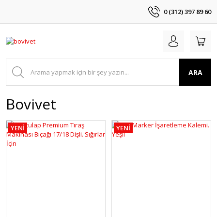
0 (312) 397 89 60
ARA
Bovivet
YENİ
YENİ