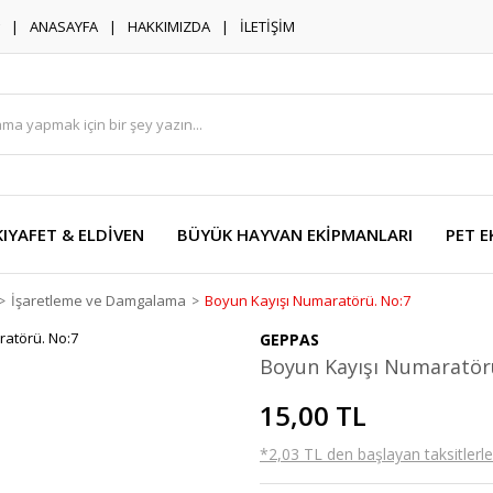
ANASAYFA
HAKKIMIZDA
İLETİŞİM
KIYAFET & ELDİVEN
BÜYÜK HAYVAN EKİPMANLARI
PET E
İşaretleme ve Damgalama
Boyun Kayışı Numaratörü. No:7
GEPPAS
Boyun Kayışı Numaratör
15,00 TL
*2,03 TL den başlayan taksitlerle!