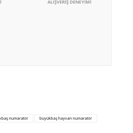
İ
ALIŞVERİŞ DENEYİMİ
kbaş numaratör
büyükbaş hayvan numaratör