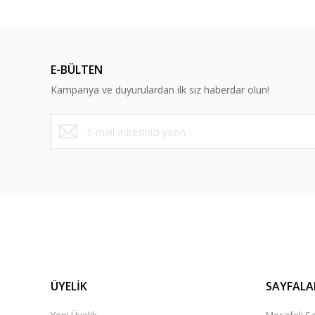
E-BÜLTEN
Kampanya ve duyurulardan ilk siz haberdar olun!
YERLİ
Büyükbaş Boyun Numaratör Kayışı. Tokalı. 125 cm
108,00 TL
ÜYELİK
SAYFALA