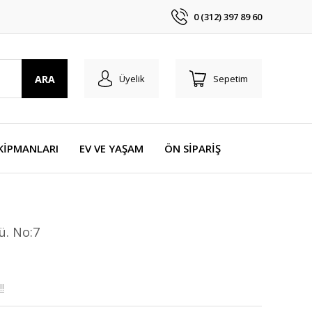
0 (312) 397 89 60
ARA
Üyelik
Sepetim
KİPMANLARI
EV VE YAŞAM
ÖN SİPARİŞ
ü. No:7
!