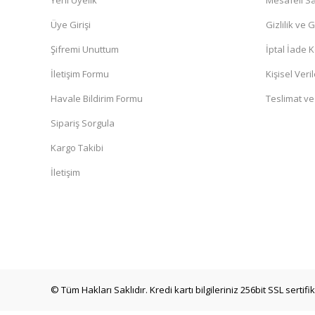
Yeni Üyelik
Mesafeli Sa
Üye Girişi
Gizlilik ve 
Şifremi Unuttum
İptal İade K
İletişim Formu
Kişisel Veril
Havale Bildirim Formu
Teslimat ve
Sipariş Sorgula
Kargo Takibi
İletişim
© Tüm Hakları Saklıdır. Kredi kartı bilgileriniz 256bit SSL sertif
YERLİ
Büyükbaş Boyun Numaratör Kayışı. Tokasız. Palaska Ti