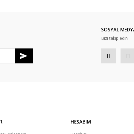
SOSYAL MEDY
Bizi takip edin.
YERLİ
Küçükbaş Boyun Numaratör Kayışı. Tokalı. 60 cm
48,00 TL
R
HESABIM