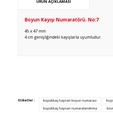
ÜRÜN AÇIKLAMASI
Boyun Kayışı Numaratörü. No:7
45 x 47 mm
4 cm genişliğindeki kayışlarla uyumludur.
Hızlı güvenilir doğru
P... K... | 26/07/2026
Deneyimini Paylaş
Etiketler :
büyükbaş hayvan boyun numarası
büyü
büyükbaş hayvan numaralandırma
bov