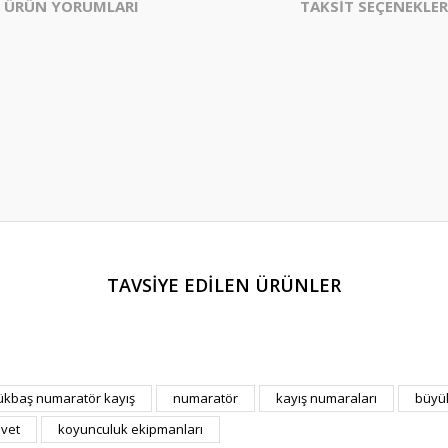
ÜRÜN YORUMLARI
TAKSİT SEÇENEKLER
TAVSİYE EDİLEN ÜRÜNLER
Bu ürüne ilk yorumu siz yapın!
Yorum Yaz
kbaş numaratör kayış
numaratör
kayış numaraları
büyü
ivet
koyunculuk ekipmanları