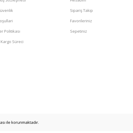
tış Sözleşmesi
Hesabım
Güvenlik
Sipariş Takip
oşullari
Favorileriniz
er Politikası
Sepetiniz
 Kargo Süreci
ikası ile korunmaktadır.
p. 125 cm