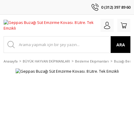
0 (312) 397 89 60
ARA
Anasayfa
BÜYÜK HAYVAN EKİPMANLARI
Besleme Ekipmanları
Buzağı Besl