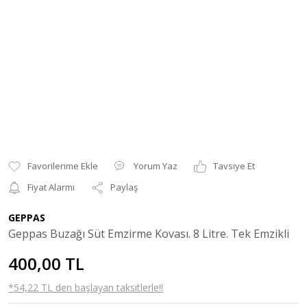
Yorum Yaz
Tavsiye Et
Fiyat Alarmı
Paylaş
GEPPAS
Geppas Buzağı Süt Emzirme Kovası. 8 Litre. Tek Emzikli
400,00 TL
*54,22 TL den başlayan taksitlerle!!