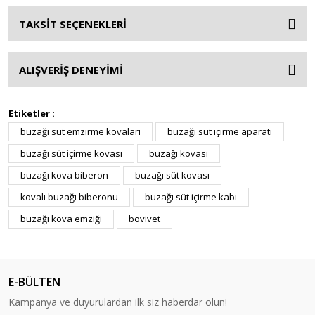
TAKSİT SEÇENEKLERİ
ALIŞVERİŞ DENEYİMİ
Etiketler :
buzağı süt emzirme kovaları
buzağı süt içirme aparatı
buzağı süt içirme kovası
buzağı kovası
buzağı kova biberon
buzağı süt kovası
kovalı buzağı biberonu
buzağı süt içirme kabı
buzağı kova emziği
bovivet
E-BÜLTEN
Kampanya ve duyurulardan ilk siz haberdar olun!