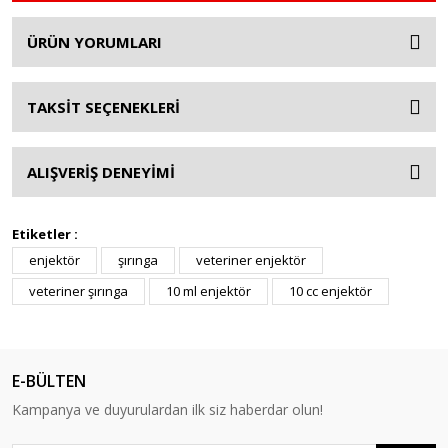
ÜRÜN YORUMLARI
TAKSİT SEÇENEKLERİ
ALIŞVERİŞ DENEYİMİ
Etiketler :
enjektör
şırınga
veteriner enjektör
veteriner şırınga
10 ml enjektör
10 cc enjektör
E-BÜLTEN
Kampanya ve duyurulardan ilk siz haberdar olun!