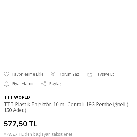
Yorum Yaz
Tavsiye Et
Fiyat Alarmı
Paylaş
TTT WORLD
TTT Plastik Enjektör. 10 ml. Contalı. 18G Pembe İğneli (
150 Adet )
577,50 TL
*78,27 TL den başlayan taksitlerle!!