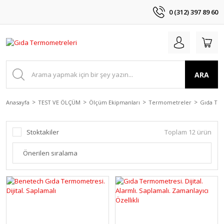
0 (312) 397 89 60
ARA
Anasayfa
TEST VE ÖLÇÜM
Ölçüm Ekipmanları
Termometreler
Gıda Te
Stoktakiler
Toplam 12 ürün