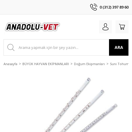
0 (312) 397 89 60
ARA
Anasayfa
BÜYÜK HAYVAN EKİPMANLARI
Doğum Ekipmanları
Suni Tohumla