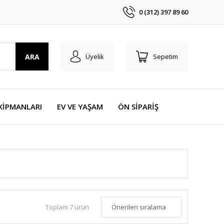
0 (312) 397 89 60
ARA
Üyelik
Sepetim
KİPMANLARI
EV VE YAŞAM
ÖN SİPARİŞ
Toplam 7 ürün