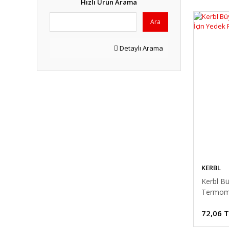
Hızlı Ürün Arama
Ara
Detaylı Arama
KERBL
Kerbl Bü
Termome
72,06 