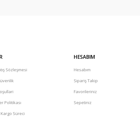
R
HESABIM
tış Sözleşmesi
Hesabım
Güvenlik
Sipariş Takip
oşullari
Favorileriniz
er Politikası
Sepetiniz
 Kargo Süreci