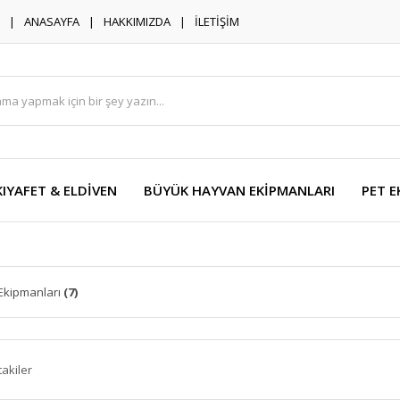
ANASAYFA
HAKKIMIZDA
İLETİŞİM
KIYAFET & ELDİVEN
BÜYÜK HAYVAN EKİPMANLARI
PET E
Ekipmanları
(7)
takiler