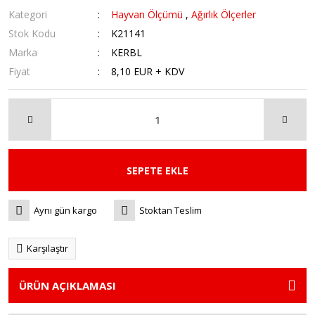
Kategori
Hayvan Ölçümü
,
Ağırlık Ölçerler
Stok Kodu
K21141
Marka
KERBL
Fiyat
8,10 EUR + KDV
SEPETE EKLE
Aynı gün kargo
Stoktan Teslim
Karşılaştır
ÜRÜN AÇIKLAMASI