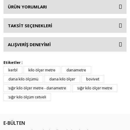
ÜRÜN YORUMLARI
TAKSİT SEÇENEKLERİ
ALIŞVERİŞ DENEYİMİ
Etiketler :
kerbl
kilo ölçer metre
danametre
dana kilo ölçümü
dana kilo ölçer
bovivet
sığır kilo ölçer metre - danametre
sığır kilo ölçer metre
sığır kilo ölçüm cetveli
E-BÜLTEN