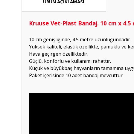
ÜRÜN AÇIKLAMASI
Kruuse Vet-Plast Bandaj. 10 cm x 4.5 
10 cm genişliğinde, 4.5 metre uzunluğundadır.
Yüksek kaliteli, elastik özellikte, pamuklu ve k
Hava geçirgen özelliktedir.
Güçlü, konforlu ve kullanımı rahattır.
Küçük ve büyükbaş hayvanların tamamına uyg
Paket içerisinde 10 adet bandaj mevcuttur.