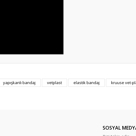
yapışkanlı bandaj
vetplast
elastik bandaj
kruuse vet-pl
Bu ürüne ilk yorumu siz yapın!
Yorum Yaz
SOSYAL MEDY