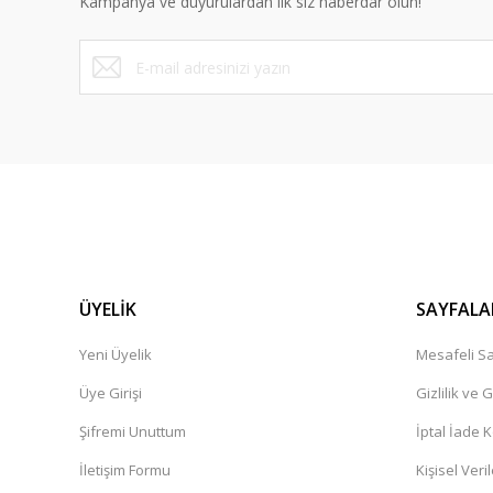
Kampanya ve duyurulardan ilk siz haberdar olun!
ÜYELİK
SAYFALA
Yeni Üyelik
Mesafeli Sa
Üye Girişi
Gizlilik ve 
Şifremi Unuttum
İptal İade K
İletişim Formu
Kişisel Veril