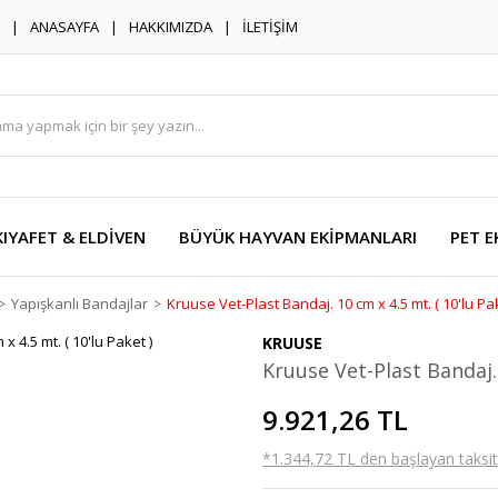
ANASAYFA
HAKKIMIZDA
İLETİŞİM
KIYAFET & ELDİVEN
BÜYÜK HAYVAN EKİPMANLARI
PET E
Yapışkanlı Bandajlar
Kruuse Vet-Plast Bandaj. 10 cm x 4.5 mt. ( 10'lu Pak
KRUUSE
Kruuse Vet-Plast Bandaj. 
9.921,26 TL
*1.344,72 TL den başlayan taksitl