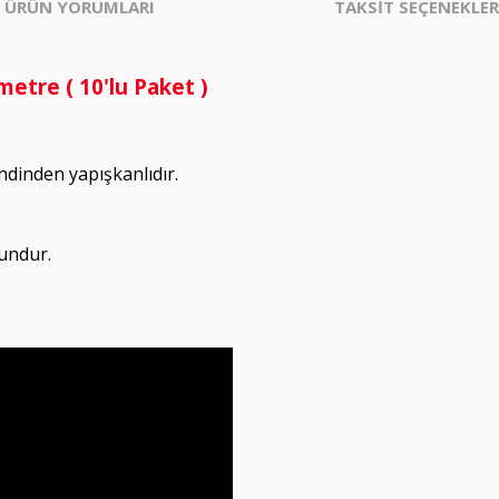
ÜRÜN YORUMLARI
TAKSİT SEÇENEKLER
metre ( 10'lu Paket )
endinden yapışkanlıdır.
undur.