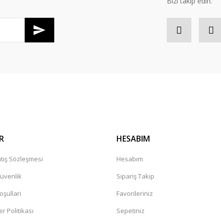
Bizi takip edin.
R
HESABIM
tış Sözleşmesi
Hesabım
Güvenlik
Sipariş Takip
oşullari
Favorileriniz
er Politikası
Sepetiniz