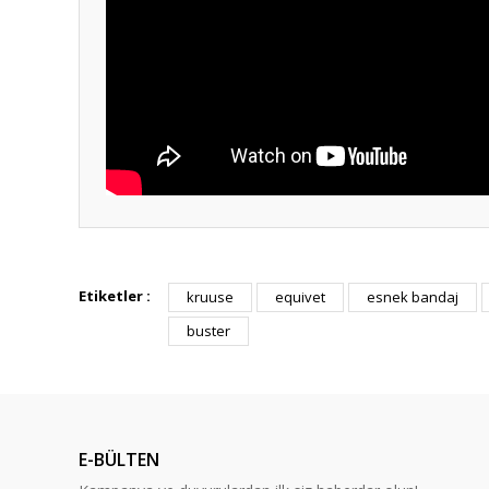
Hızlı güvenilir doğru
Etiketler :
kruuse
equivet
esnek bandaj
P... K... | 26/07/2026
buster
Deneyimini Paylaş
E-BÜLTEN