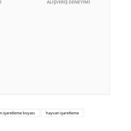
İ
ALIŞVERİŞ DENEYİMİ
n işaretleme boyası
hayvan işaretleme