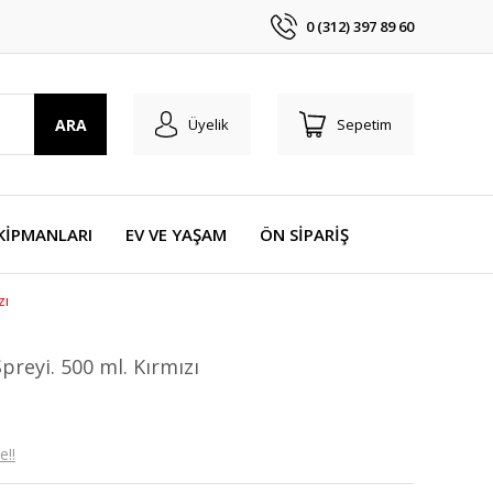
0 (312) 397 89 60
ARA
Üyelik
Sepetim
KİPMANLARI
EV VE YAŞAM
ÖN SİPARİŞ
zı
reyi. 500 ml. Kırmızı
e!!