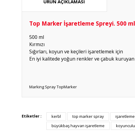
ÜRÜN AÇIKLAMASI
Top Marker İşaretleme Spreyi. 500 ml.
500 ml
Kırmızı
Sığırları, koyun ve keçileri işaretlemek için
En iyi kalitede yoğun renkler ve çabuk kuruya
Marking Spray TopMarker
Hızlı güvenilir doğru
Etiketler :
kerbl
top marker spray
işaretleme
P... K... | 26/07/2026
büyükbaş hayvan işaretleme
koyunculu