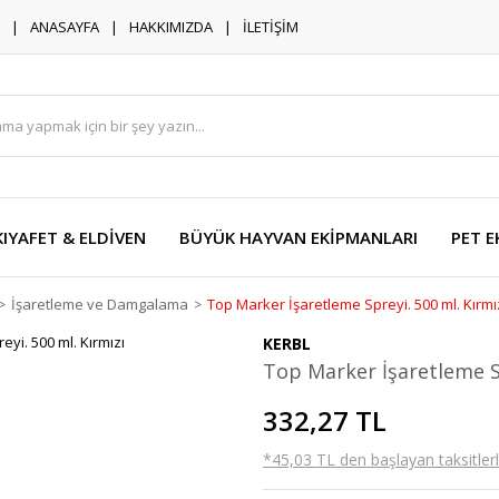
ANASAYFA
HAKKIMIZDA
İLETİŞİM
KIYAFET & ELDİVEN
BÜYÜK HAYVAN EKİPMANLARI
PET E
İşaretleme ve Damgalama
Top Marker İşaretleme Spreyi. 500 ml. Kırmı
KERBL
Top Marker İşaretleme Sp
332,27 TL
*45,03 TL den başlayan taksitlerl