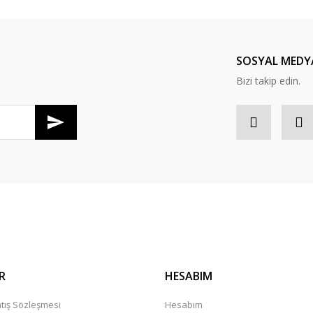
SOSYAL MEDY
Bizi takip edin.
R
HESABIM
tış Sözleşmesi
Hesabım