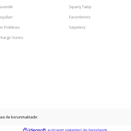
Güvenlik
Sipariş Takip
oşullari
Favorileriniz
er Politikası
Sepetiniz
 Kargo Süreci
ikası ile korunmaktadır.
ile
ideasoft
e-