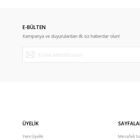
Deneyimini Paylaş
E-BÜLTEN
Kampanya ve duyurulardan ilk siz haberdar olun!
ÜYELİK
SAYFALA
Yeni Üyelik
Mesafeli Sa