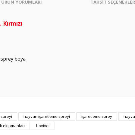
ÜRÜN YORUMLARI
TAKSİT SEÇENEKLER
 Kırmızı
n sprey boya
 spreyi
hayvan işaretleme spreyi
işaretleme sprey
hayva
Bu ürüne ilk yorumu siz yapın!
k ekipmanları
bovivet
Yorum Yaz