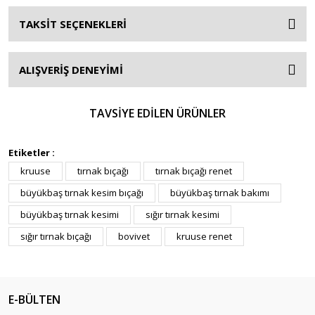
TAKSİT SEÇENEKLERİ
ALIŞVERİŞ DENEYİMİ
TAVSİYE EDİLEN ÜRÜNLER
Etiketler :
kruuse
tırnak bıçağı
tırnak bıçağı renet
büyükbaş tırnak kesim bıçağı
büyükbaş tırnak bakımı
büyükbaş tırnak kesimi
sığır tırnak kesimi
sığır tırnak bıçağı
bovivet
kruuse renet
E-BÜLTEN
VETPLAS