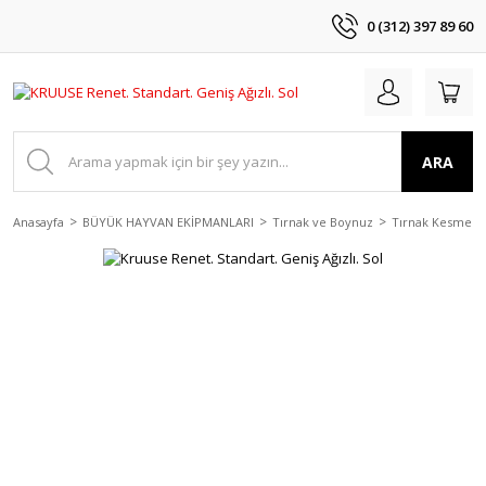
0 (312) 397 89 60
ARA
Anasayfa
BÜYÜK HAYVAN EKİPMANLARI
Tırnak ve Boynuz
Tırnak Kesme E