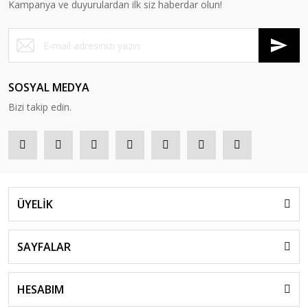
Kampanya ve duyurulardan ilk siz haberdar olun!
Hidrofil Sargı Bezi 10 cm x 10 metre
22,00 TL
SOSYAL MEDYA
Bizi takip edin.
ÜYELİK
SAYFALAR
KRUUSE
HESABIM
Tar Bandaj 4.5 cm x 25 metre. KROMBERG