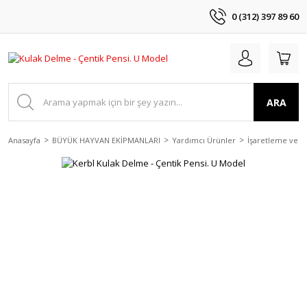
0 (312) 397 89 60
ARA
Anasayfa
BÜYÜK HAYVAN EKİPMANLARI
Yardımcı Ürünler
İşaretleme ve 