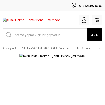
0 (312) 397 89 60
ARA
Anasayfa
BÜYÜK HAYVAN EKİPMANLARI
Yardımcı Ürünler
İşaretleme ve 