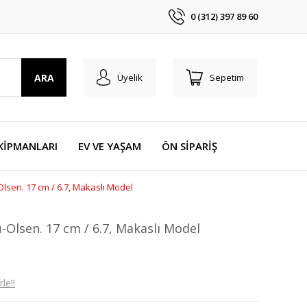
0 (312) 397 89 60
ARA
Üyelik
Sepetim
KİPMANLARI
EV VE YAŞAM
ÖN SİPARİŞ
lsen. 17 cm / 6.7, Makaslı Model
-Olsen. 17 cm / 6.7, Makaslı Model
le!!