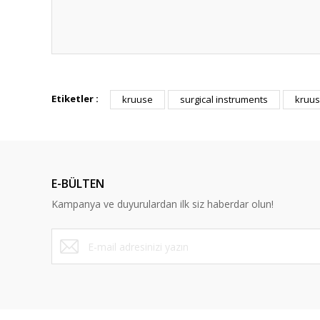
Hızlı güvenilir doğru
Etiketler :
kruuse
surgical instruments
kruus
P... K... | 26/07/2026
Deneyimini Paylaş
E-BÜLTEN
Kampanya ve duyurulardan ilk siz haberdar olun!