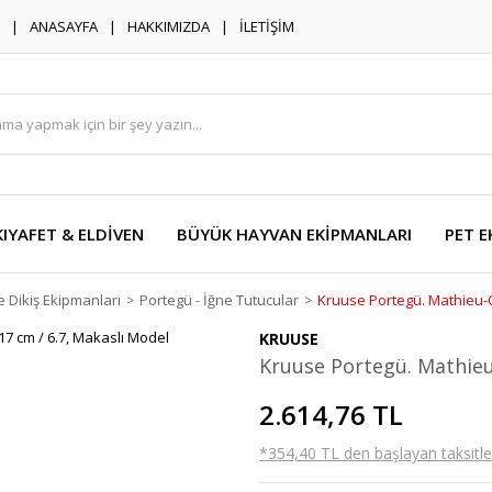
ANASAYFA
HAKKIMIZDA
İLETİŞİM
KIYAFET & ELDİVEN
BÜYÜK HAYVAN EKİPMANLARI
PET E
e Dikiş Ekipmanları
Portegü - İğne Tutucular
Kruuse Portegü. Mathieu-O
KRUUSE
Kruuse Portegü. Mathieu
2.614,76 TL
*354,40 TL den başlayan taksitler