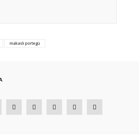
makaslı portegü
A