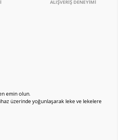
İ
ALIŞVERİŞ DENEYİMİ
en emin olun.
ihaz üzerinde yoğunlaşarak leke ve lekelere