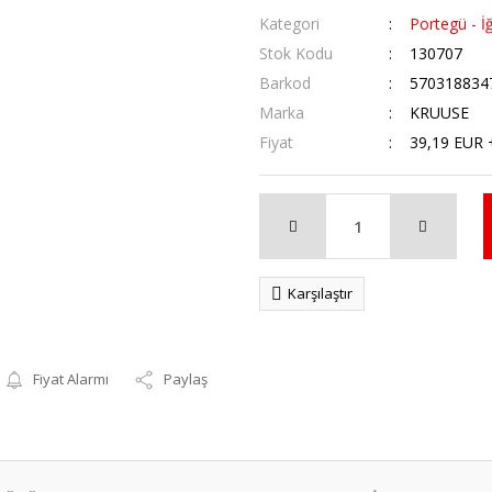
Kategori
Portegü - İ
Stok Kodu
130707
Barkod
570318834
Marka
KRUUSE
Fiyat
39,19 EUR 
Karşılaştır
Fiyat Alarmı
Paylaş