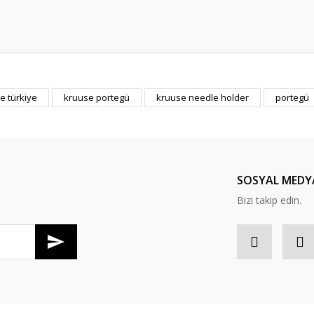
e türkiye
kruuse portegü
kruuse needle holder
portegü
Bu ürüne ilk yorumu siz yapın!
Yorum Yaz
SOSYAL MEDY
Bizi takip edin.