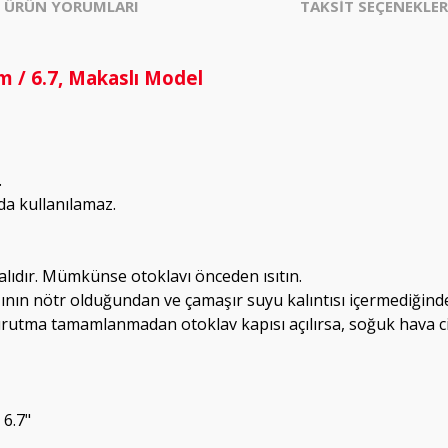
ÜRÜN YORUMLARI
TAKSİT SEÇENEKLER
 / 6.7, Makaslı Model
.
da kullanılamaz.
lıdır. Mümkünse otoklavı önceden ısıtın.
'ının nötr olduğundan ve çamaşır suyu kalıntısı içermediğind
Kurutma tamamlanmadan otoklav kapısı açılırsa, soğuk hava c
6.7"