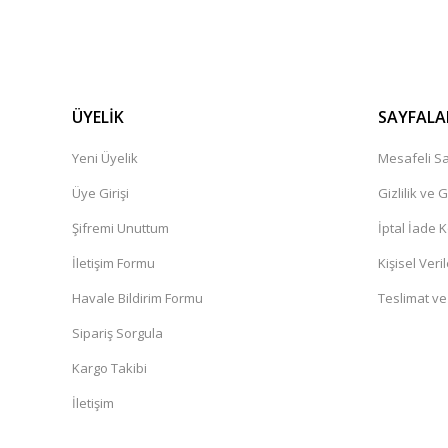
ÜYELİK
SAYFALA
Yeni Üyelik
Mesafeli Sa
Üye Girişi
Gizlilik ve 
Şifremi Unuttum
İptal İade K
İletişim Formu
Kişisel Veril
Havale Bildirim Formu
Teslimat ve
Sipariş Sorgula
Kargo Takibi
İletişim