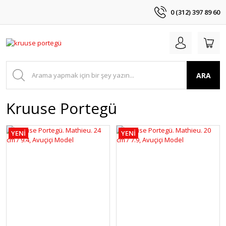
0 (312) 397 89 60
ARA
Kruuse Portegü
YENİ
YENİ