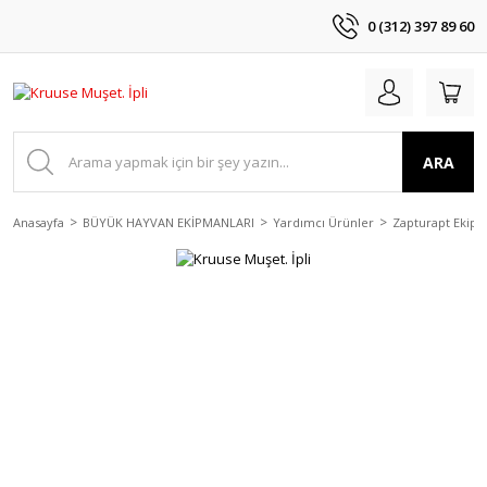
0 (312) 397 89 60
ARA
Anasayfa
BÜYÜK HAYVAN EKİPMANLARI
Yardımcı Ürünler
Zapturapt Ekipm