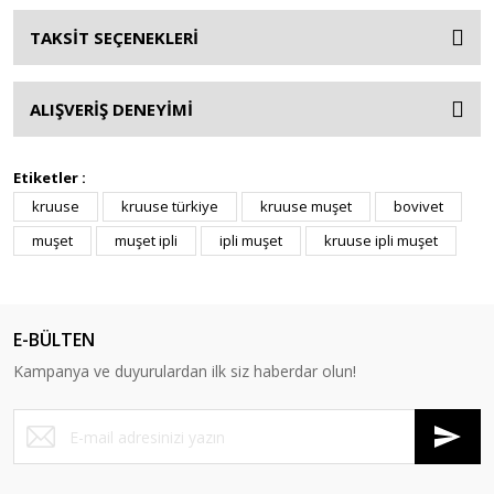
TAKSİT SEÇENEKLERİ
ALIŞVERİŞ DENEYİMİ
Etiketler :
kruuse
kruuse türkiye
kruuse muşet
bovivet
muşet
muşet ipli
ipli muşet
kruuse ipli muşet
E-BÜLTEN
Kampanya ve duyurulardan ilk siz haberdar olun!