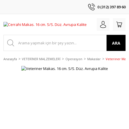
0 (312) 397 89 60
ARA
Anasayfa
VETERİNER MALZEMELERİ
Operasyon
Makaslar
Veteriner Makas