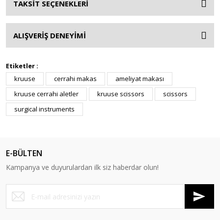
TAKSİT SEÇENEKLERİ
ALIŞVERİŞ DENEYİMİ
Etiketler :
kruuse
cerrahi makas
ameliyat makası
kruuse cerrahi aletler
kruuse scissors
scissors
surgical instruments
E-BÜLTEN
Kampanya ve duyurulardan ilk siz haberdar olun!