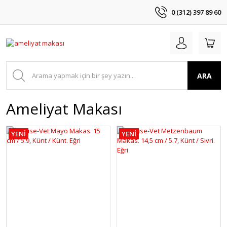
0 (312) 397 89 60
ARA
Ameliyat Makası
YENİ
YENİ