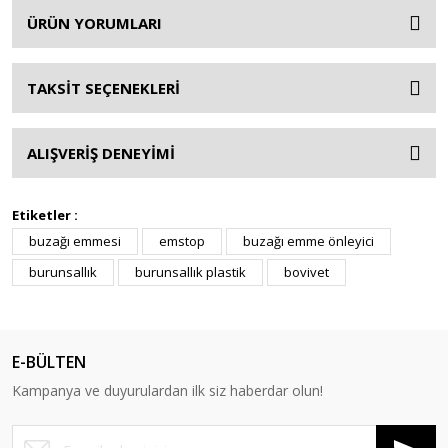
ÜRÜN YORUMLARI
TAKSİT SEÇENEKLERİ
ALIŞVERİŞ DENEYİMİ
Etiketler :
buzağı emmesi
emstop
buzağı emme önleyici
burunsallık
burunsallık plastik
bovivet
E-BÜLTEN
Kampanya ve duyurulardan ilk siz haberdar olun!