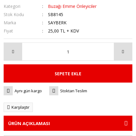
Kategori
Buzağı Emme Önleyiciler
Stok Kodu
SB8145
Marka
SAYBERK
Fiyat
25,00 TL + KDV
SEPETE EKLE
Aynı gün kargo
Stoktan Teslim
Karşılaştır
ÜRÜN AÇIKLAMASI