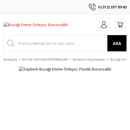
0 (312) 397 89 60
ARA
Anasayfa
BÜYÜK HAYVAN EKİPMANLARI
Besleme Ekipmanları
Buzağı Emme