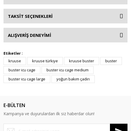
TAKSİT SEÇENEKLERİ
ALIŞVERİŞ DENEYİMİ
Etiketler :
kruuse
kruuse türkiye
kruuse buster
buster
buster icu cage
buster icu cage medium
buster icu cage large
yoğun bakım çadırı
E-BÜLTEN
Kampanya ve duyurulardan ilk siz haberdar olun!