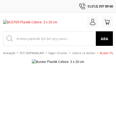
0 (312) 397 89 60
ARA
Anasayfa
PET EKİPMANLARI
Diğer Ürünler
Cebire ve Ateller
Buster Plas