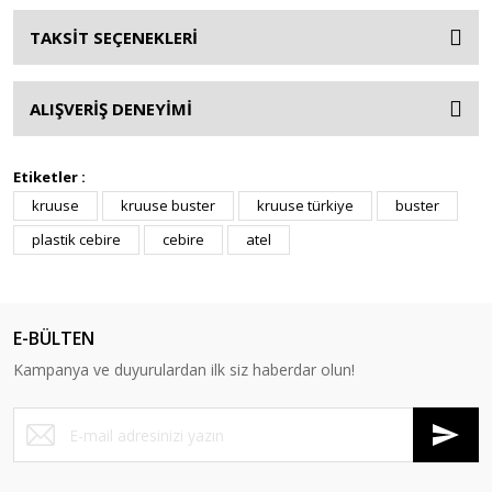
TAKSİT SEÇENEKLERİ
ALIŞVERİŞ DENEYİMİ
Etiketler :
kruuse
kruuse buster
kruuse türkiye
buster
plastik cebire
cebire
atel
E-BÜLTEN
Kampanya ve duyurulardan ilk siz haberdar olun!