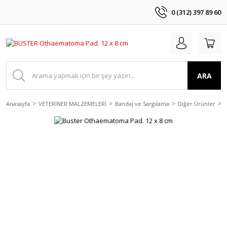
0 (312) 397 89 60
ARA
Anasayfa
VETERİNER MALZEMELERİ
Bandaj ve Sargılama
Diğer Ürünler
B