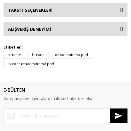
TAKSİT SEÇENEKLERİ
ALIŞVERİŞ DENEYİMİ
Etiketler :
kruuse
buster
othaematoma pad
buster othaematoma pad
E-BÜLTEN
Kampanya ve duyurulardan ilk siz haberdar olun!