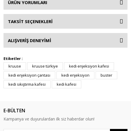
ÜRÜN YORUMLARI
TAKSİT SEÇENEKLERİ
ALIŞVERİŞ DENEYİMİ
Etiketler :
kruuse
kruuse türkiye
kedi enjeksiyon kafesi
kedi enjeksiyon çantası
kedi enjeksiyon
buster
kedi sıkıştırma kafesi
kedi kafesi
E-BÜLTEN
Kampanya ve duyurulardan ilk siz haberdar olun!