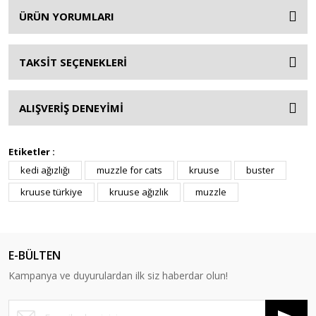
ÜRÜN YORUMLARI
TAKSİT SEÇENEKLERİ
ALIŞVERİŞ DENEYİMİ
Etiketler :
kedi ağızlığı
muzzle for cats
kruuse
buster
kruuse türkiye
kruuse ağızlık
muzzle
E-BÜLTEN
Kampanya ve duyurulardan ilk siz haberdar olun!