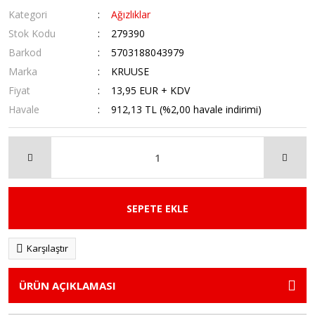
Kategori
Ağızlıklar
Stok Kodu
279390
Barkod
5703188043979
Marka
KRUUSE
Fiyat
13,95 EUR + KDV
Havale
912,13 TL (%2,00 havale indirimi)
SEPETE EKLE
Karşılaştır
ÜRÜN AÇIKLAMASI