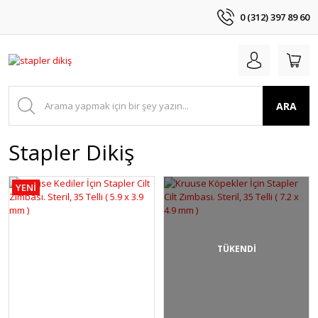
0 (312) 397 89 60
ARA
Stapler Dikiş
YENİ
TÜKENDİ