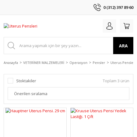
0 (312) 397 89 60
ARA
Anasayfa
VETERİNER MALZEMELERİ
Operasyon
Pensler
Uterus Pensleri
Stoktakiler
Toplam 3 ürün