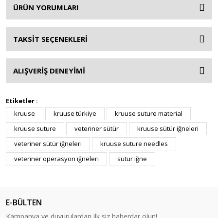
ÜRÜN YORUMLARI
TAKSİT SEÇENEKLERİ
ALIŞVERİŞ DENEYİMİ
Etiketler :
kruuse
kruuse türkiye
kruuse suture material
kruuse suture
veteriner sütür
kruuse sütür iğneleri
veteriner sütür iğneleri
kruuse suture needles
veteriner operasyon iğneleri
sütur iğne
E-BÜLTEN
Kampanya ve duyurulardan ilk siz haberdar olun!