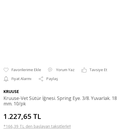
Yorum Yaz
Tavsiye Et
Fiyat Alarmı
Paylaş
KRUUSE
Kruuse-Vet Sütür İğnesi. Spring Eye. 3/8. Yuvarlak. 18
mm. 10/pk
1.227,65 TL
*166,39 TL den başlayan taksitlerle!!