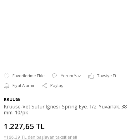
Yorum Yaz
Tavsiye Et
Fiyat Alarmı
Paylaş
KRUUSE
Kruuse-Vet Sütür İğnesi. Spring Eye. 1/2. Yuvarlak. 38
mm. 10/pk
1.227,65 TL
*166,39 TL den başlayan taksitlerle!!