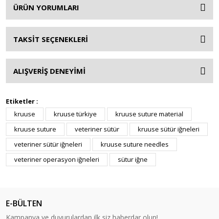
ÜRÜN YORUMLARI
TAKSİT SEÇENEKLERİ
ALIŞVERİŞ DENEYİMİ
Etiketler :
kruuse
kruuse türkiye
kruuse suture material
kruuse suture
veteriner sütür
kruuse sütür iğneleri
veteriner sütür iğneleri
kruuse suture needles
veteriner operasyon iğneleri
sütur iğne
E-BÜLTEN
Kampanya ve duyurulardan ilk siz haberdar olun!