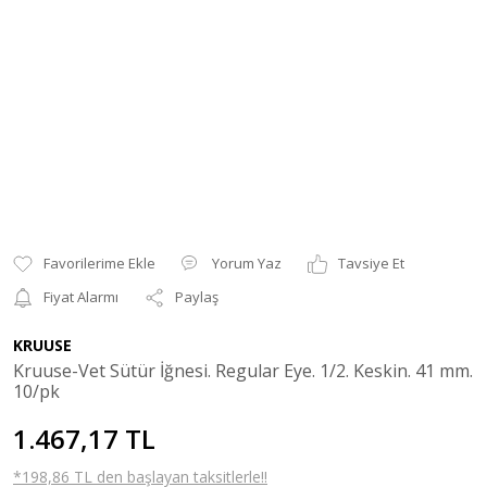
Yorum Yaz
Tavsiye Et
Fiyat Alarmı
Paylaş
KRUUSE
Kruuse-Vet Sütür İğnesi. Regular Eye. 1/2. Keskin. 41 mm.
10/pk
1.467,17 TL
*198,86 TL den başlayan taksitlerle!!