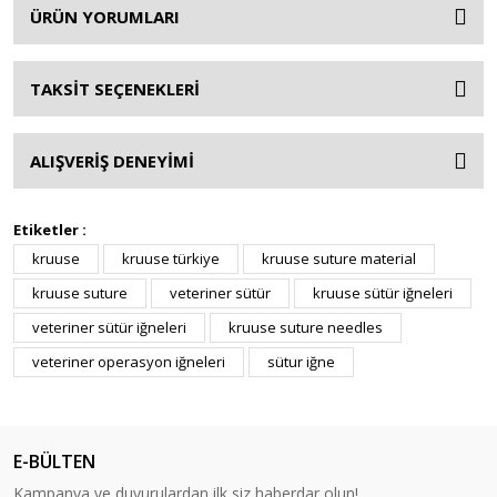
ÜRÜN YORUMLARI
TAKSİT SEÇENEKLERİ
ALIŞVERİŞ DENEYİMİ
Etiketler :
kruuse
kruuse türkiye
kruuse suture material
kruuse suture
veteriner sütür
kruuse sütür iğneleri
veteriner sütür iğneleri
kruuse suture needles
veteriner operasyon iğneleri
sütur iğne
E-BÜLTEN
Kampanya ve duyurulardan ilk siz haberdar olun!