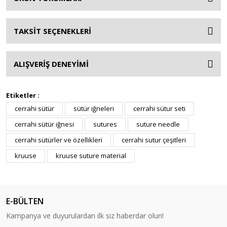
TAKSİT SEÇENEKLERİ
ALIŞVERİŞ DENEYİMİ
Etiketler :
cerrahi sütür
sütür iğneleri
cerrahi sütur seti
cerrahi sütür iğnesi
sutures
suture needle
cerrahi sütürler ve özellikleri
cerrahi sutur çeşitleri
kruuse
kruuse suture material
E-BÜLTEN
Kampanya ve duyurulardan ilk siz haberdar olun!