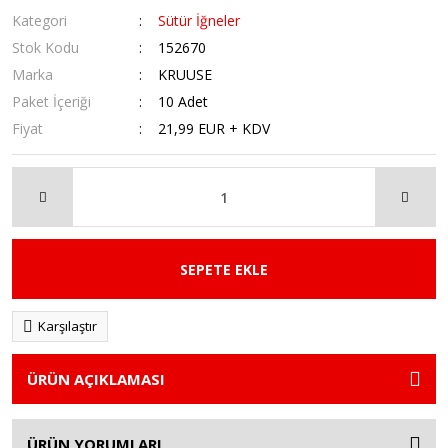
Kategori
Sütür İğneler
Stok Kodu
152670
Marka
KRUUSE
Paket İçeriği
10 Adet
Fiyat
21,99 EUR + KDV
SEPETE EKLE
Karşılaştır
ÜRÜN AÇIKLAMASI
ÜRÜN YORUMLARI