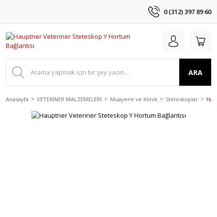
0 (312) 397 89 60
ARA
Anasayfa
VETERİNER MALZEMELERİ
Muayene ve Klinik
Steteskoplar
Hau