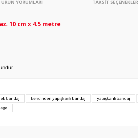
ÜRÜN YORUMLARI
TAKSİT SEÇENEKLER
az. 10 cm x 4.5 metre
undur.
ek bandaj
kendinden yapışkanlı bandaj
yapışkanlı bandaj
Bu ürüne ilk yorumu siz yapın!
dage
Yorum Yaz