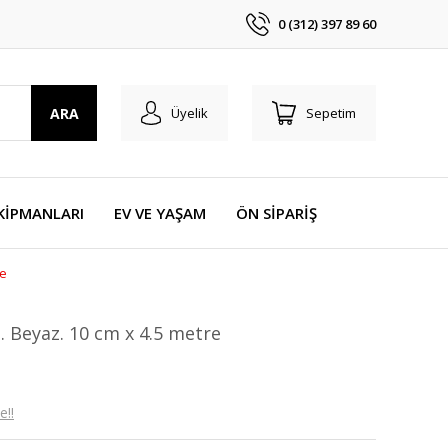
0 (312) 397 89 60
ARA
Üyelik
Sepetim
KİPMANLARI
EV VE YAŞAM
ÖN SİPARİŞ
re
j. Beyaz. 10 cm x 4.5 metre
e!!