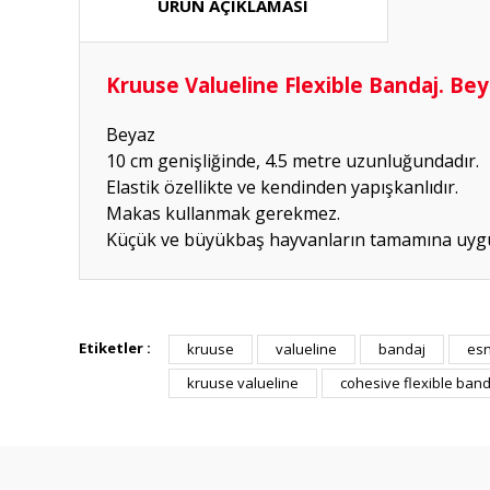
ÜRÜN AÇIKLAMASI
Kruuse Valueline Flexible Bandaj. Bey
Beyaz
10 cm genişliğinde, 4.5 metre uzunluğundadır.
Elastik özellikte ve kendinden yapışkanlıdır.
Makas kullanmak gerekmez.
Küçük ve büyükbaş hayvanların tamamına uyg
Hızlı güvenilir doğru
Etiketler :
kruuse
valueline
bandaj
esn
P... K... | 26/07/2026
kruuse valueline
cohesive flexible ban
Deneyimini Paylaş