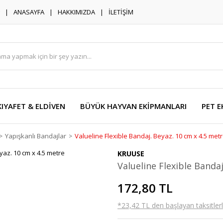
ANASAYFA
HAKKIMIZDA
İLETİŞİM
KIYAFET & ELDİVEN
BÜYÜK HAYVAN EKİPMANLARI
PET E
Yapışkanlı Bandajlar
Valueline Flexible Bandaj. Beyaz. 10 cm x 4.5 met
KRUUSE
Valueline Flexible Banda
172,80 TL
*23,42 TL den başlayan taksitlerl