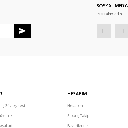
SOSYAL MEDY
Bizi takip edin.
R
HESABIM
tış Sözleşmesi
Hesabım
Güvenlik
Sipariş Takip
oşullari
Favorileriniz