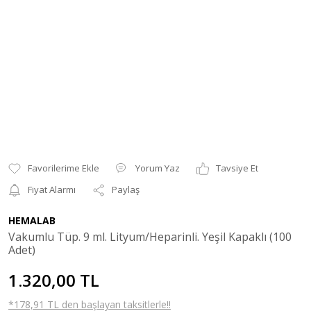
Yorum Yaz
Tavsiye Et
Fiyat Alarmı
Paylaş
HEMALAB
Vakumlu Tüp. 9 ml. Lityum/Heparinli. Yeşil Kapaklı (100
Adet)
1.320,00 TL
*178,91 TL den başlayan taksitlerle!!