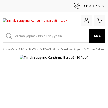
0 (312) 397 89 60
ARA
Anasayfa
BÜYÜK HAYVAN EKİPMANLARI
Tırnak ve Boynuz
Tırnak Bakım Ür