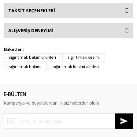
TAKSİT SEÇENEKLERİ
ALIŞVERİŞ DENEYİMİ
Etiketler :
sığır tırnak bakım ürünleri
sığır tırnak kesimi
sığır tırnak bakımı
sığır tırnak kesimi aletleri
E-BÜLTEN
Kampanya ve duyurulardan ilk siz haberdar olun!